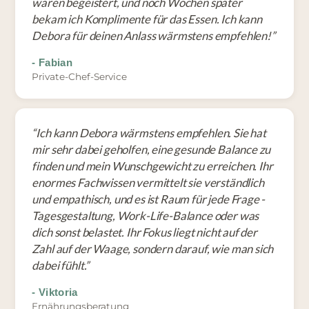
waren begeistert, und noch Wochen später
bekam ich Komplimente für das Essen. Ich kann
Debora für deinen Anlass wärmstens empfehlen!
”
-
Fabian
Private-Chef-Service
“
Ich kann Debora wärmstens empfehlen. Sie hat
mir sehr dabei geholfen, eine gesunde Balance zu
finden und mein Wunschgewicht zu erreichen. Ihr
enormes Fachwissen vermittelt sie verständlich
und empathisch, und es ist Raum für jede Frage -
Tagesgestaltung, Work-Life-Balance oder was
dich sonst belastet. Ihr Fokus liegt nicht auf der
Zahl auf der Waage, sondern darauf, wie man sich
dabei fühlt.
”
-
Viktoria
Ernährungsberatung