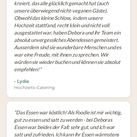
kreiert, das alle glücklich gemacht hat (auch
unsere überwiegend nicht-veganen Gäste).
Obwohl das kleine Schloss, in dem unsere
Hochzeit stattfand, recht klein und nicht voll
ausgestattet war, haben Debora und ihr Team ein
absolut unvergessliches Abendessen gemeistert.
Ausserdem sind sie wunderbare Menschen und es
war eine Freude, mit ihnen zu sprechen. Wir
würden sie wieder buchen und können sie absolut
empfehlen!
”
-
Lydia
Hochzeits-Catering
“
Das Essen war köstlich! Als Foodie ist mir wichtig,
gut zu essen und satt zu werden - bei Deboras
Essen war beides der Fall: sehr gut, und ich war
satt und zufrieden. Ich kann ihr Essen wärmstens