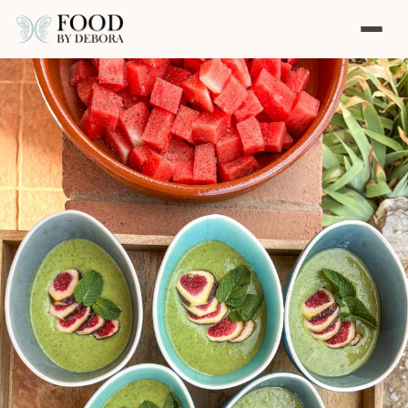
CATERING
KOCHBUCH
WORKSHOPS
BERATUNG
SHOP
ENGLISH 🇬🇧
DEUTSCH 🇩🇪
·